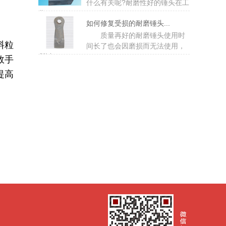
什么有关呢?耐磨性好的锤头在工
作...
如何修复受损的耐磨锤头...
质量再好的耐磨锤头使用时
料粒
间长了也会因磨损而无法使用，
所以...
效手
提高