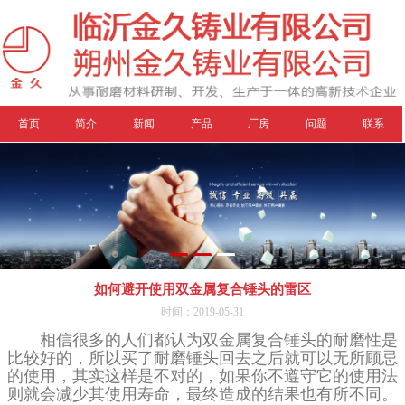
首页
简介
新闻
产品
厂房
问题
联系
如何避开使用双金属复合锤头的雷区
时间：2019-05-31
相信很多的人们都认为双金属复合锤头的耐磨性是
比较好的，所以买了耐磨锤头回去之后就可以无所顾忌
的使用，其实这样是不对的，如果你不遵守它的使用法
则就会减少其使用寿命，最终造成的结果也有所不同。